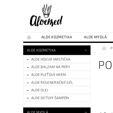
ALOE KOZMETIKA
ALOE MYDLÁ
P
ALOE KOZMETIKA
ALOE HOJIVÁ MASTIČKA
PO
ALOE BALZAM NA PERY
ALOE PLEŤOVÝ KRÉM
ALOE REGENERAČNÝ GÉL
ALOE OLEJ
ALOE DETSKÝ ŠAMPÓN
ALOE MYDLÁ