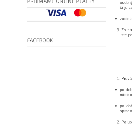
PRIJÍMAME ONLINE PLATBY
osobný
či ju 
zasiel
Zo st
ste p
FACEBOOK
Prevá
po dob
nároko
po dob
spraco
Po up