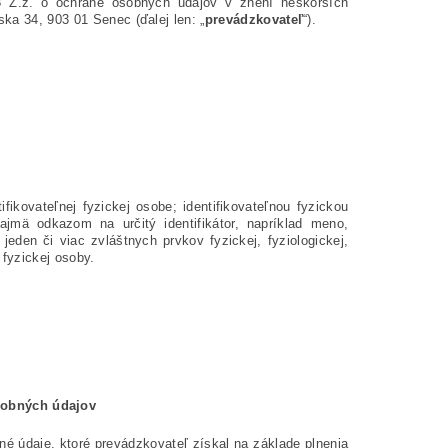
 Z.z. o ochrane osobných údajov v znení neskorších
anska 34, 903 01 Senec
(ďalej len: „
prevádzkovateľ
“).
fikovateľnej fyzickej osobe; identifikovateľnou fyzickou
ajmä odkazom na určitý identifikátor, napríklad meno,
 jeden či viac zvláštnych prvkov fyzickej, fyziologickej,
 fyzickej osoby.
.
sobných údajov
é údaje, ktoré prevádzkovateľ získal na základe plnenia