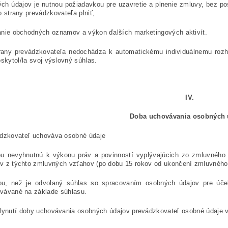
ch údajov je nutnou požiadavkou pre uzavretie a plnenie zmluvy, bez p
zo strany prevádzkovateľa plniť,
anie obchodných oznamov a výkon ďalších marketingových aktivít.
rany prevádzkovateľa nedochádza
k automatickému individuálnemu roz
oskytol/la svoj výslovný súhlas.
IV.
Doba uchovávania osobných 
dzkovateľ uchováva osobné údaje
u nevyhnutnú k výkonu práv a povinností vyplývajúcich zo zmluvného
v z týchto zmluvných vzťahov (po dobu 15 rokov od ukončení zmluvného
u, než je odvolaný súhlas so spracovaním osobných údajov pre účely
vávané na základe súhlasu.
lynutí doby uchovávania osobných údajov prevádzkovateľ osobné údaje 