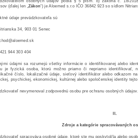
dzkovateľom osobných údajov podľa § 5 písm. o) zákona č. 18/2018
sov (ďalej len „
Zákon
“) je Aloemed s.r.o IČO 36842 923 so sídlom Nitri
ktné údaje prevádzkovateľa sú
itrianska 34, 903 01 Senec
bchod@aloemed.sk
+421 944 303 404
ými údajmi sa rozumejú všetky informácie o identifikovanej alebo identi
u je fyzická osoba, ktorú možno priamo či nepriamo identifikovať, n
ifikačné číslo, lokalizačné údaje, sieťový identifikátor alebo odkazom na
ckej, psychickej, ekonomickej, kultúrnej alebo spoločenskej identity tejto
dzkovateľ nevymenoval zodpovednú osobu pre ochranu osobných údajov
II.
Zdroje a kategórie spracovávaných o
dzkovateľ spracováva osobné údaje, ktoré ste mu poskytol/la alebo osobn