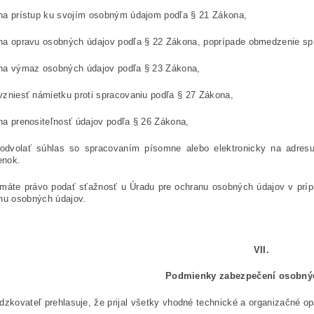
na prístup ku svojím osobným údajom podľa § 21 Zákona,
na opravu osobných údajov podľa § 22 Zákona, poprípade obmedzenie sp
na výmaz osobných údajov podľa § 23 Zákona,
vzniesť námietku proti spracovaniu podľa § 27 Zákona,
na prenositeľnosť údajov podľa § 26 Zákona,
odvolať súhlas so spracovaním písomne alebo elektronicky na adresu 
enok.
 máte právo podať sťažnosť u Úradu pre ochranu osobných údajov v prí
nu osobných údajov.
VII.
Podmienky zabezpečení osobný
dzkovateľ prehlasuje, že prijal všetky vhodné technické a organizačné o