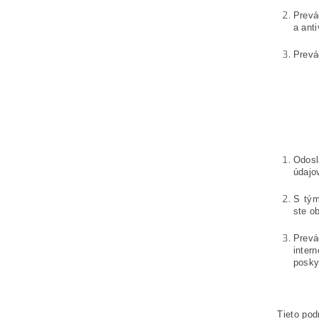
Prevá
a ant
Prevá
Odosl
údajo
S tým
ste o
Prevá
inter
poskyt
Tieto po