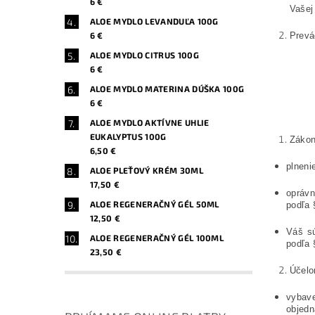
6 €
Vašej
ALOE MYDLO LEVANDUĽA 100G
6 €
Prevá
ALOE MYDLO CITRUS 100G
6 €
ALOE MYDLO MATERINA DÚŠKA 100G
6 €
ALOE MYDLO AKTÍVNE UHLIE
EUKALYPTUS 100G
Zákon
6,50 €
plneni
ALOE PLEŤOVÝ KRÉM 30ML
17,50 €
oprávn
ALOE REGENERAČNÝ GÉL 50ML
podľa 
12,50 €
Váš sú
ALOE REGENERAČNÝ GÉL 100ML
podľa 
23,50 €
Účelo
vybav
objedn