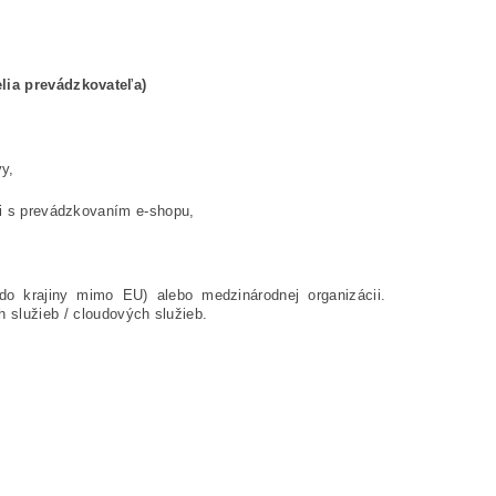
lia prevádzkovateľa)
vy,
ti s prevádzkovaním e-shopu,
do krajiny mimo EU) alebo medzinárodnej organizácii.
h služieb / cloudových služieb.