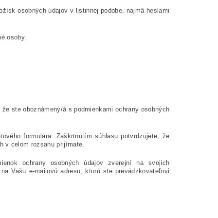
ložísk osobných údajov v listinnej podobe, najmä heslami
né osoby.
e, že ste oboznámený/á s podmienkami ochrany osobných
tového formulára. Zaškrtnutím súhlasu potvrdzujete, že
 v celom rozsahu prijímate.
ienok ochrany osobných údajov zverejní na svojich
na Vašu e-mailovú adresu, ktorú ste prevádzkovateľovi