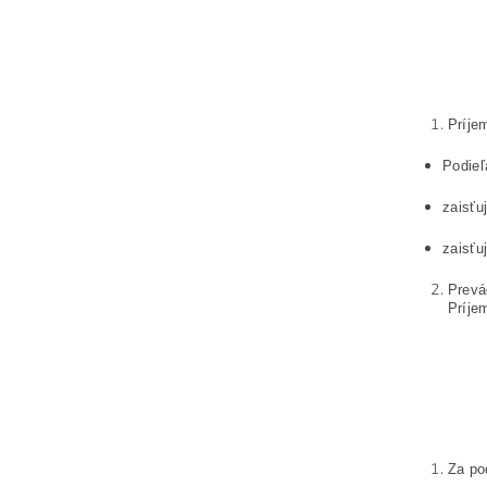
Príje
Podieľ
zaisťu
zaisťu
Prevá
Príje
Za po