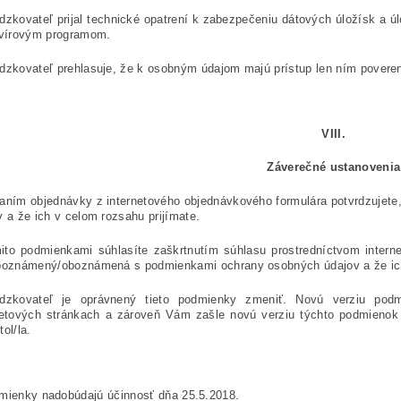
dzkovateľ prijal technické opatrení k zabezpečeniu dátových úložísk a ú
ivírovým programom.
dzkovateľ prehlasuje, že k osobným údajom majú prístup len ním povere
VIII.
Záverečné ustanovenia
aním objednávky z internetového objednávkového formulára potvrdzujet
v a že ich v celom rozsahu prijímate.
ito podmienkami súhlasíte zaškrtnutím súhlasu prostredníctvom interne
boznámený/oboznámená s podmienkami ochrany osobných údajov a že ich
dzkovateľ je oprávnený tieto podmienky zmeniť. Novú verziu podm
netových stránkach a zároveň Vám zašle novú verziu týchto podmienok 
ol/la.
dmienky nadobúdajú účinnosť dňa 25.5.2018.