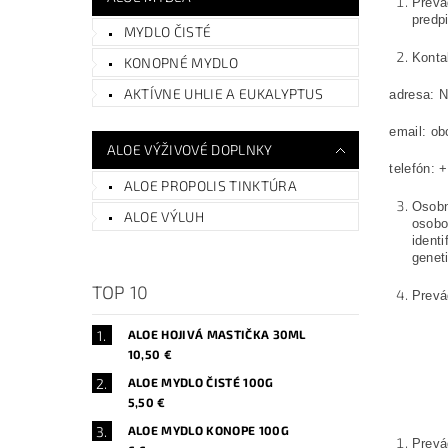
Prevá
predpi
MYDLO ČISTÉ
Konta
KONOPNÉ MYDLO
AKTÍVNE UHLIE A EUKALYPTUS
adresa: N
email: o
ALOE VÝŽIVOVÉ DOPLNKY
telefón: 
ALOE PROPOLIS TINKTÚRA
Osobn
ALOE VÝLUH
osobo
ident
geneti
TOP 10
Prevá
ALOE HOJIVÁ MASTIČKA 30ML
10,50 €
ALOE MYDLO ČISTÉ 100G
5,50 €
ALOE MYDLO KONOPE 100G
Prevá