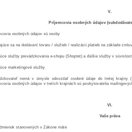
V.
Príjemcovia osobných údajov (subdodávate
mcovia osobných údajov sú osoby
ajúce sa na dodávaní tovaru / služieb / realizácii platieb na základe zmlu
júce služby prevádzkovania e-shopu (Shoptet) a ďalšie služby v súvislos
júce marketingové služby.
dzkovateľ nemá
v úmysle odovzdať osobné údaje do tretej krajiny (
mcovia osobných údajov v tretích krajinách sú poskytovatelia mailingovýc
VI.
Vaše práva
dmienok stanovených v Zákone máte