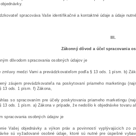
 objednávky.
dzkovateľ spracováva Vaše identifikačné a kontaktné údaje a údaje nutné
III.
Zákonný dôvod a účel spracovania o
ným dôvodom spracovania osobných údajov je
e zmluvy medzi Vami a prevádzkovateľom podľa § 13 ods. 1 písm. b) Zák
ený záujem prevádzkovateľa na poskytovaní priameho marketingu (naj
§ 13 ods. 1 písm. f) Zákona,
hlas so spracovaním pre účely poskytovania priameho marketingu (naj
§ 13 ods. 1 písm. a) Zákona v prípade, že nedošlo k objednávke tovaru a
m spracovania osobných údajov je
enie Vašej objednávky a výkon práv a povinností vyplývajúcich zo 
ávke sú vyžadované osobné údaje, ktoré sú nutné pre úspešné vybave