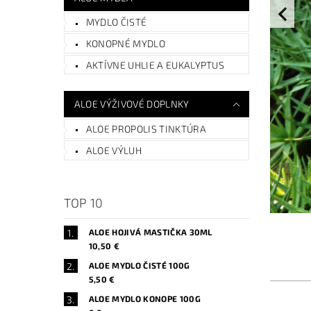
MYDLO ČISTÉ
KONOPNÉ MYDLO
AKTÍVNE UHLIE A EUKALYPTUS
ALOE VÝŽIVOVÉ DOPLNKY
ALOE PROPOLIS TINKTÚRA
ALOE VÝLUH
TOP 10
ALOE HOJIVÁ MASTIČKA 30ML
10,50 €
ALOE MYDLO ČISTÉ 100G
5,50 €
ALOE MYDLO KONOPE 100G