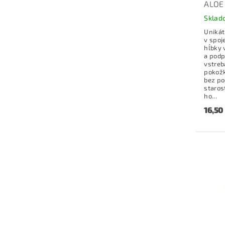
ALOE
Sklad
Unikát
v spoj
hĺbky 
a podp
vstreb
pokožk
bez po
staros
ho...
16,50