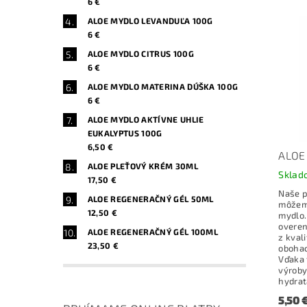
6 €
ALOE MYDLO LEVANDUĽA 100G
6 €
ALOE MYDLO CITRUS 100G
6 €
ALOE MYDLO MATERINA DÚŠKA 100G
6 €
ALOE MYDLO AKTÍVNE UHLIE
EUKALYPTUS 100G
6,50 €
ALOE
ALOE PLEŤOVÝ KRÉM 30ML
Sklad
17,50 €
Naše p
ALOE REGENERAČNÝ GÉL 50ML
môžeme
12,50 €
mydlo.
overen
ALOE REGENERAČNÝ GÉL 100ML
z kval
23,50 €
obohac
Vďaka 
výroby
hydrat
5,50 