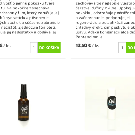
tlivosť o jemnú pokožku tváre
zachováva tie najlepšie vlastno
ltu. Na pokožke zanecháva
čerstvej dužiny z Aloe. Upokojuj
ochranný film, ktorý zaručuje jej
pokožku, odstraňuje podrážden
bú hydratáciu a pôsobenie
a začervenanie, podporuje jej
ých zložiek a súčasne zabraňuje
regeneráciu a po aplikácii zane
 nečistôt. Zjednocuje tón pleti,
chladivý efekt, čím poskytuje o
uje jej nedostatky a dodáva jej
úľavu. Vďaka kombinácii aloe du
..
Pantenolom je...
 €
12,50 €
/ ks
/ ks