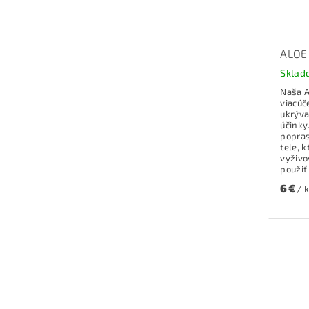
ALOE
Sklad
Naša A
viacúč
ukrýva
účinky
popra
tele, 
vyživo
použiť
6 €
/ 