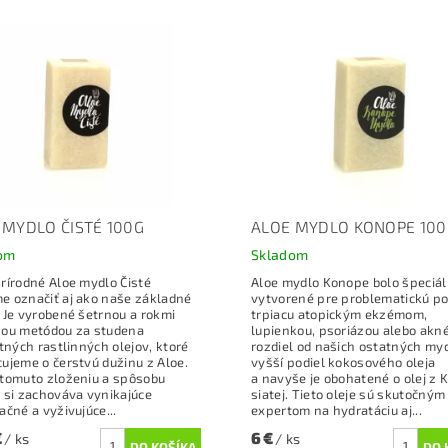
 MYDLO ČISTÉ 100G
ALOE MYDLO KONOPE 100
om
Skladom
rírodné Aloe mydlo Čisté
Aloe mydlo Konope bolo špeciá
 označiť aj ako naše základné
vytvorené pre problematickú p
 Je vyrobené šetrnou a rokmi
trpiacu atopickým ekzémom,
ou metódou za studena
lupienkou, psoriázou alebo akné
itných rastlinných olejov, ktoré
rozdiel od našich ostatných my
ujeme o čerstvú dužinu z Aloe.
vyšší podiel kokosového oleja
tomuto zloženiu a spôsobu
a navyše je obohatené o olej z
 si zachováva vynikajúce
siatej. Tieto oleje sú skutočným
ačné a vyživujúce...
expertom na hydratáciu aj...
€
6 €
/ ks
/ ks