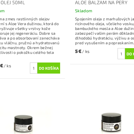
 OLEJ 50ML
ALOE BALZAM NA PERY
om
Skladom
na zmes rastlinných olejov
Spojením oleja z marhuľových ja
ení s Aloe Vera dužinou, ktorá do
ricínového oleja, včelieho vosku
vyživuje všetky vrstvy kože
bambuckého masla a Aloe dužin
oruje jej regeneráciu. Dobre sa
zabezpečí vašim perám dôkladn
áva a po absorbovaní zanecháva
dlhodobú hydratáciu, výživu a 
u vláčnu, pružnú a hydratovanú
pred vysušením a popraskaním
citu mastnoty. Okrem bežnej
5 €
/ ks
tlivosti o pokožku celého tela
 €
/ ks