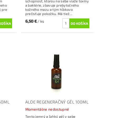
em
schopnosť, ktorou na seba viaže toxíny
neho
a baktérie, zbavuje prebytočného
j pre
kožného mazu a tým hĺbkovo
prečisťuje pokožku. Má tiež...
6,50 €
/ ks
50ML
ALOE REGENERAČNÝ GÉL 100ML
Momentálne nedostupné
Tento jemný a ľahký gél v sebe