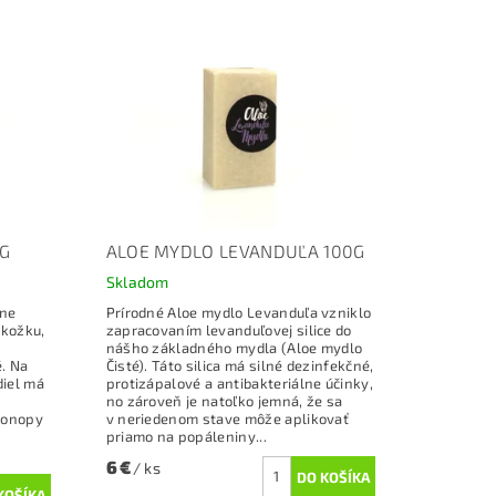
G
ALOE MYDLO LEVANDUĽA 100G
Skladom
lne
Prírodné Aloe mydlo Levanduľa vzniklo
okožku,
zapracovaním levanduľovej silice do
nášho základného mydla (Aloe mydlo
. Na
Čisté). Táto silica má silné dezinfekčné,
diel má
protizápalové a antibakteriálne účinky,
no zároveň je natoľko jemná, že sa
 Konopy
v neriedenom stave môže aplikovať
priamo na popáleniny...
6 €
/ ks