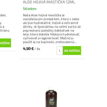
ALOE HOJIVÁ MASTIČKA 12ML
Skladom
dier,
Naša Aloe hojivá mastička je
,
viacúčelovým produktom, ktorý v sebe
y
ukrýva hydratačné, hojivé a ochranné
ú a
účinky. Je špecialitou na veľmi suchú až
ochranu
popraskanú pokožku kdekoľvek na
.
tele, ktorú dokáže hĺbkovo hydratovať,
vyživovať a regenerovať. Možno ju
použiť aj na šupinatú, zrohovatenú...
4,50 €
/ ks