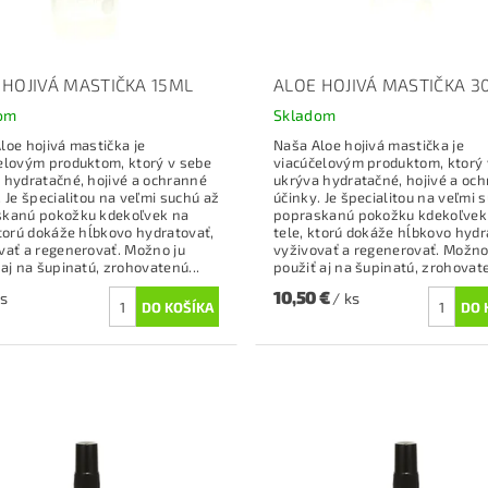
 HOJIVÁ MASTIČKA 15ML
ALOE HOJIVÁ MASTIČKA 3
om
Skladom
loe hojivá mastička je
Naša Aloe hojivá mastička je
elovým produktom, ktorý v sebe
viacúčelovým produktom, ktorý 
 hydratačné, hojivé a ochranné
ukrýva hydratačné, hojivé a oc
. Je špecialitou na veľmi suchú až
účinky. Je špecialitou na veľmi 
skanú pokožku kdekoľvek na
popraskanú pokožku kdekoľvek
ktorú dokáže hĺbkovo hydratovať,
tele, ktorú dokáže hĺbkovo hydr
vať a regenerovať. Možno ju
vyživovať a regenerovať. Možno
 aj na šupinatú, zrohovatenú...
použiť aj na šupinatú, zrohovate
10,50 €
ks
/ ks