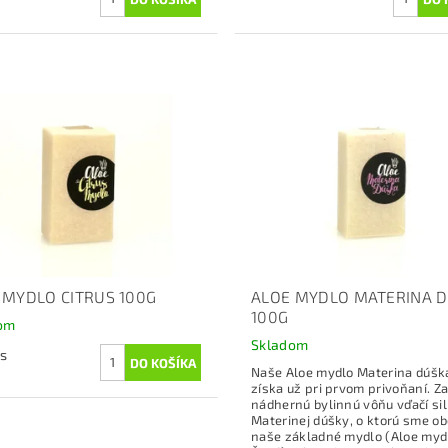
 MYDLO CITRUS 100G
ALOE MYDLO MATERINA 
100G
om
Skladom
ks
Naše Aloe mydlo Materina dúška
získa už pri prvom privoňaní. Za
nádhernú bylinnú vôňu vďačí sili
Materinej dúšky, o ktorú sme ob
naše základné mydlo (Aloe myd