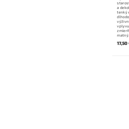
staros
a deko
tenký 
dlhodo
výživn
vplyvu
zmierň
matný.
17,50