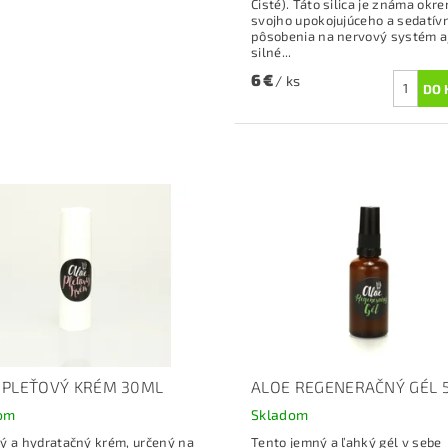
Čisté). Táto silica je známa okr
svojho upokojujúceho a sedatív
pôsobenia na nervový systém a
silné...
6 €
/ ks
 PLEŤOVÝ KRÉM 30ML
ALOE REGENERAČNÝ GÉL 
om
Skladom
ý a hydratačný krém, určený na
Tento jemný a ľahký gél v sebe