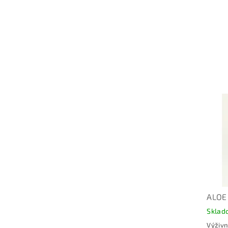
ALOE
Sklad
Výživn