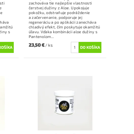
sti
zachováva tie najlepšie vlastnosti
e
čerstvej dužiny z Aloe. Upokojuje
ie
pokožku, odstraňuje podráždenie
a začervenanie, podporuje jej
cháva
regeneráciu a po aplikácii zanecháva
kamžitú
chladivý efekt, čím poskytuje okamžitú
žiny s
úľavu. Vďaka kombinácii aloe dužiny s
Pantenolom...
23,50 €
/ ks