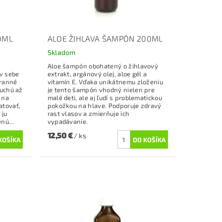
0ML
ALOE ŽIHLAVA ŠAMPÓN 200ML
Skladom
Aloe šampón obohatený o žihlavový
v sebe
extrakt, argánový olej, aloe gél a
hranné
vitamín E. Vďaka unikátnemu zloženiu
suchú až
je tento šampón vhodný nielen pre
 na
malé deti, ale aj ľudí s problematickou
atovať,
pokožkou na hlave. Podporuje zdravý
 ju
rast vlasov a zmierňuje ich
nú...
vypadávanie.
12,50 €
/ ks