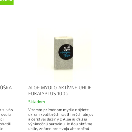
DÚŠKA
ALOE MYDLO AKTÍVNE UHLIE
EUKALYPTUS 100G
Skladom
 si vás
V tomto prírodnom mydle nájdete
 svoju
okrem kvalitných rastlinných olejov
ci
a čerstvej dužiny z Aloe aj ďalšiu
ohatili
výnimočnú surovinu. Je ňou aktívne
lo
uhlie, známe pre svoju absorpčnú