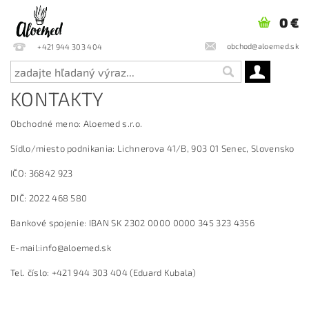
0 €
obchod@aloemed.sk
+421 944 303 404
KONTAKTY
Obchodné meno: Aloemed s.r.o.
Sídlo/miesto podnikania: Lichnerova 41/B, 903 01 Senec, Slovensko
IČO: 36842 923
DIČ: 2022 468 580
Bankové spojenie: IBAN SK 2302 0000 0000 345 323 4356
E-mail:info@aloemed.sk
Tel. číslo: +421 944 303 404 (Eduard Kubala)