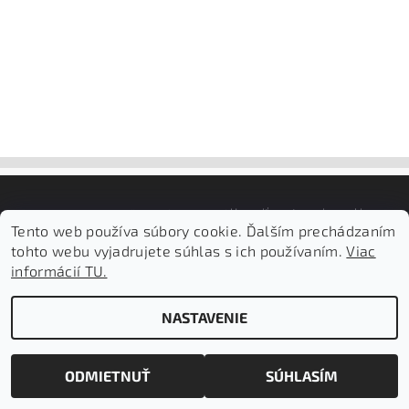
Upraviť nastavenie cookies
2026 ©
aloemed.sk
, všetky práva vyhradené
Tento web používa súbory cookie. Ďalším prechádzaním
Vytvoril Shoptet
tohto webu vyjadrujete súhlas s ich používaním.
Viac
informácií TU.
NASTAVENIE
ODMIETNUŤ
SÚHLASÍM