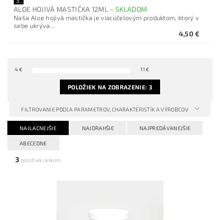
3.
ALOE HOJIVÁ MASTIČKA 12ML
–
SKLADOM
Naša Aloe hojivá mastička je viacúčelovým produktom, ktorý v
sebe ukrýva...
4,50 €
4
€
11
€
POLOŽIEK NA ZOBRAZENIE:
3
FILTROVANIE PODĽA PARAMETROV, CHARAKTERISTÍK A VÝROBCOV
NAJLACNEJŠIE
NAJDRAHŠIE
NAJPREDÁVANEJŠIE
ABECEDNE
3
položiek celkom