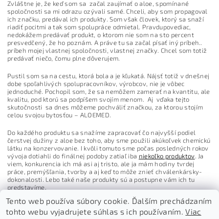
Zvláštne je, že keď som sa začal zaujímať o aloe, spomínané
spoločnosti sa mi odrazu ozývali samé. Chceli, aby som propagoval
ich značku, predával ich produkty. Som však človek, ktorý sa snaží
riadiť pocitmi a tak som spolupráce odmietal. Pravdupovediac,
nedokážem predávať produkt, o ktorom nie som na sto percent
presvedčený, že ho poznám. A práve tu sa začal písať iný príbeh..
príbeh mojej vlastnej spoločnosti, vlastnej značky. Chcel som totiž
predávať niečo, čomu plne dôverujem.
Pustil som sa na cestu, ktorá bola a je kľukatá. Nájsť totiž v dnešnej
dobe spoľahlivých spolupracovníkov, výrobcov, nie je vôbec
jednoduché. Pochopil som, že sa nemôžem zamerať na kvantitu, ale
kvalitu, pod ktorú sa podpíšem svojím menom. Aj vďaka tejto
skutočnosti sa dnes môžeme pochváliť značkou, za ktorou stojím
celou svojou bytosťou – ALOEMED.
Do každého produktu sa snažíme zapracovať čo najvyšší podiel
čerstvej dužiny z aloe bez toho, aby sme použili akúkoľvek chemickú
látku na konzervovanie. I kvôli tomuto sme počas posledných rokov
vývoja dotiahli do finálnej podoby zatiaľ iba
niekoľko produktov
. Ja
viem, konkurencia ich má asi aj tristo, ale ja mám hodiny tvrdej
práce, premýšľania, tvorby a aj keď to môže znieť chválenkársky-
dokonalosti. Lebo také naše produkty sú a postupne vám ich tu
predstavíme.
Tento web používa súbory cookie. Ďalším prechádzaním
tohto webu vyjadrujete súhlas s ich používaním.
Viac