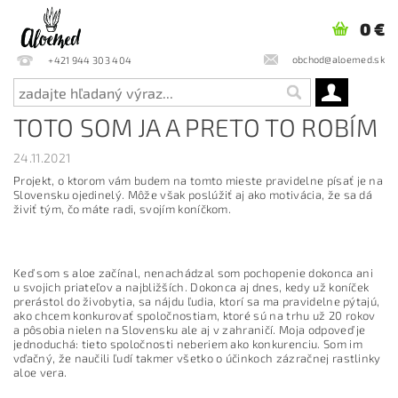
0 €
obchod@aloemed.sk
+421 944 303 404
TOTO SOM JA A PRETO TO ROBÍM
24.11.2021
Projekt, o ktorom vám budem na tomto mieste pravidelne písať je na
Slovensku ojedinelý. Môže však poslúžiť aj ako motivácia, že sa dá
živiť tým, čo máte radi, svojím koníčkom.
Keď som s aloe začínal, nenachádzal som pochopenie dokonca ani
u svojich priateľov a najbližších. Dokonca aj dnes, kedy už koníček
prerástol do živobytia, sa nájdu ľudia, ktorí sa ma pravidelne pýtajú,
ako chcem konkurovať spoločnostiam, ktoré sú na trhu už 20 rokov
a pôsobia nielen na Slovensku ale aj v zahraničí. Moja odpoveď je
jednoduchá: tieto spoločnosti neberiem ako konkurenciu. Som im
vďačný, že naučili ľudí takmer všetko o účinkoch zázračnej rastlinky
aloe vera.